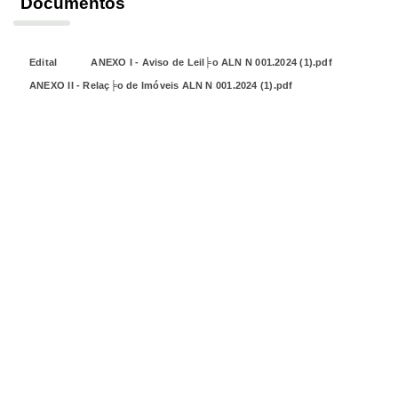
Documentos
Edital
ANEXO I - Aviso de Leil╞o ALN N 001.2024 (1).pdf
ANEXO II - Relaç╞o de Imóveis ALN N 001.2024 (1).pdf