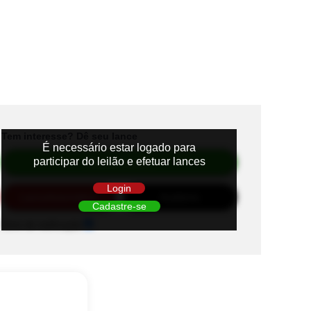
Tem interesse? Dê seu lance
É necessário estar logado para
participar do leilão e efetuar lances
Efetuar Lance
Login
Lance
Automático
Auditório
Cadastre-se
Sons de notificação