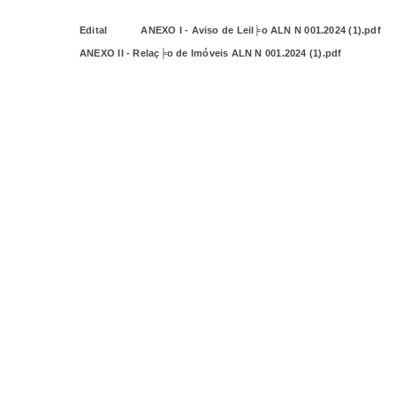
Edital
ANEXO I - Aviso de Leil╞o ALN N 001.2024 (1).pdf
ANEXO II - Relaç╞o de Imóveis ALN N 001.2024 (1).pdf