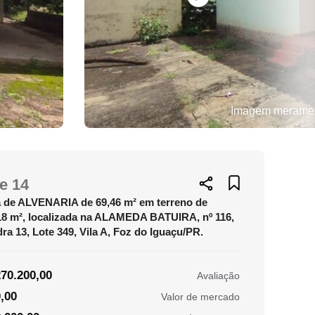
Imagem merament
e 14
 de ALVENARIA de 69,46 m² em terreno de
18 m², localizada na ALAMEDA BATUIRA, nº 116,
ra 13, Lote 349, Vila A, Foz do Iguaçu/PR.
70.200,00
Avaliação
,00
Valor de mercado