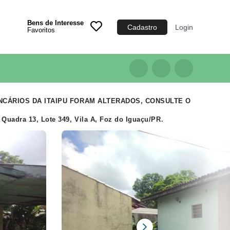
Bens de Interesse
Cadastro
Login
Favoritos
Categoria
Imóveis
Terrenos
Acessórios para Veículos
BANCÁRIOS DA ITAIPU FORAM ALTERADOS, CONSULTE O
Máquinas
uadra 13, Lote 349, Vila A, Foz do Iguaçu/PR.