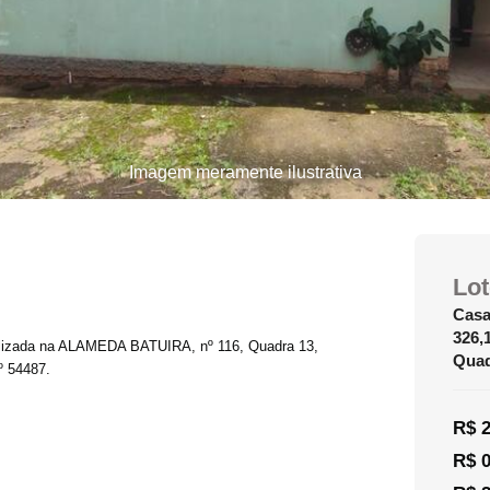
Imagem meramente ilustrativa
Lot
Casa
326,
alizada na ALAMEDA BATUIRA, nº 116, Quadra 13,
Quad
º 54487.
R$ 2
R$ 0