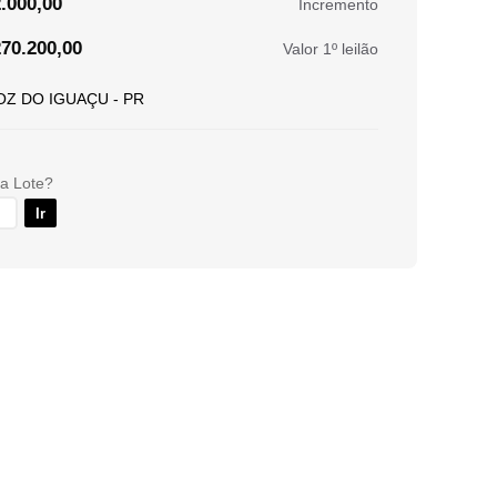
.000,00
Incremento
70.200,00
Valor 1º leilão
OZ DO IGUAÇU - PR
ra Lote?
Ir